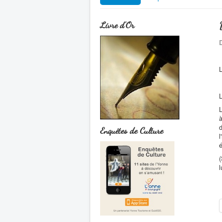
Livre d'Or
D
L
L
L
à
d
Enquêtes de Culture
l
é
(
l