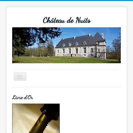
Château de Nuits
Basculer
la
navigation
Actualités
Livre d'Or
Un peu d'histoire
Beaucoup d'histoire
Tourisme